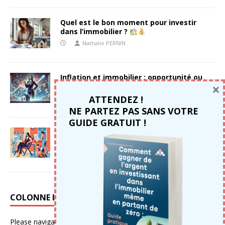
Quel est le bon moment pour investir
dans l’immobilier ?
Nathalie PERNIN
Inflation et immobilier : opportunité ou
×
piège ?
ATTENDEZ !
Nathalie PERNIN
NE PARTEZ PAS SANS VOTRE
GUIDE GRATUIT !
L’investissement locatif fait il de nous
des paresseux ?
Nathalie PERNIN
COLONNE LATÉRALE
Please navigate to
Apparence → Widgets
in your WordPress